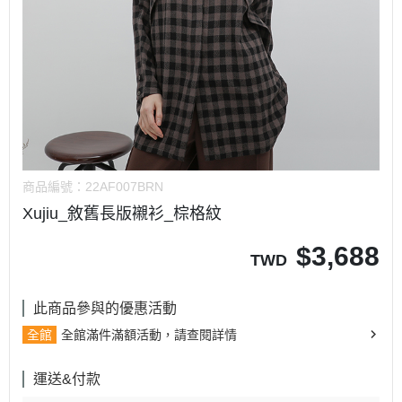
商品編號：
22AF007BRN
Xujiu_敘舊長版襯衫_棕格紋
$
3,688
TWD
此商品參與的優惠活動
全館
全館滿件滿額活動，請查閱詳情
運送&付款