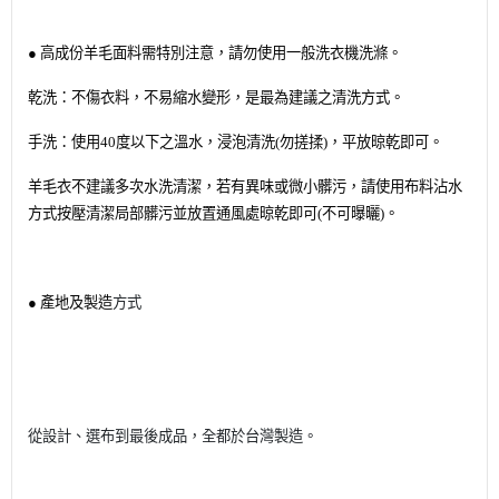
●
高成份羊毛面料需特別注意，請勿使用一般洗衣機洗滌。
乾洗：不傷衣料，不易縮水變形，是最為建議之清洗方式。
手洗：使用40度以下之溫水，浸泡清洗(勿搓揉)，平放晾乾即可。
羊毛衣不建議多次水洗清潔，若有異味或微小髒污，請使用布料沾水
方式按壓清潔局部髒污並放置通風處晾乾即可(不可曝曬)。
● 產地及製造
方式
從設計、選布到最後成品，全都於台灣製造。