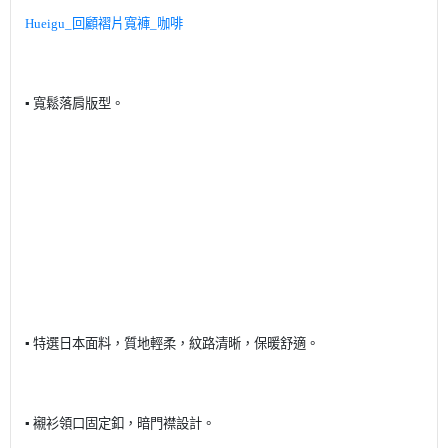
Hueigu_
回顧褶片寬褲
_
咖啡
▪️
寬鬆落肩版型。
▪️
特選日本面料，質地輕柔，紋路清晰，保暖舒適。
▪️
襯衫領口固定釦，暗門襟設計。