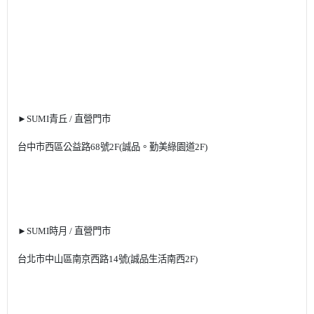
►
SUMI
青丘
/
直營門市
台中市西區公益路
68
號
2F(
誠品。勤美綠園道
2F)
►
SUMI
時月
/
直營門市
台北市中山區南京西路
14
號
(
誠品生活南西
2F)