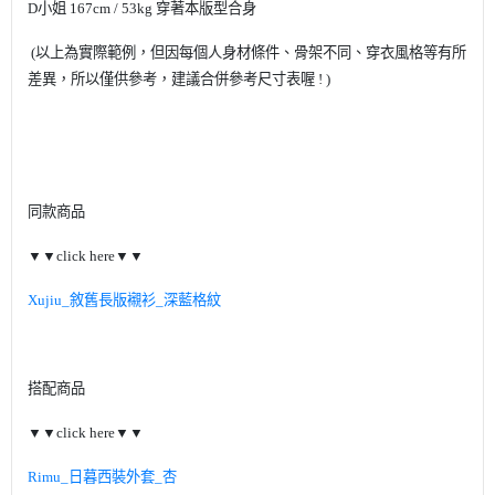
D
小姐
167cm / 53kg
穿著本版型合身
(
以上為實際範例，但因每個人身材條件、骨架不同、穿衣風格等有所
差異，所以僅供參考，建議合併參考尺寸表喔
! )
同款商品
▼▼
click here
▼▼
Xujiu_
敘舊長版襯衫
_
深藍格紋
搭配商品
▼▼
click here
▼▼
Rimu_
日暮西裝外套
_
杏