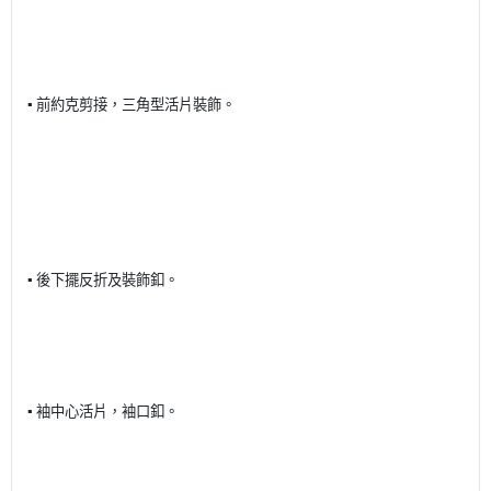
▪️
前約克剪接，三角型活片裝飾。
▪️
後下擺反折及裝飾釦。
▪️
袖中心活片，袖口釦。