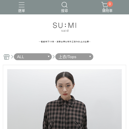
0
選單
搜尋
購物車
ALL
上衣/Tops