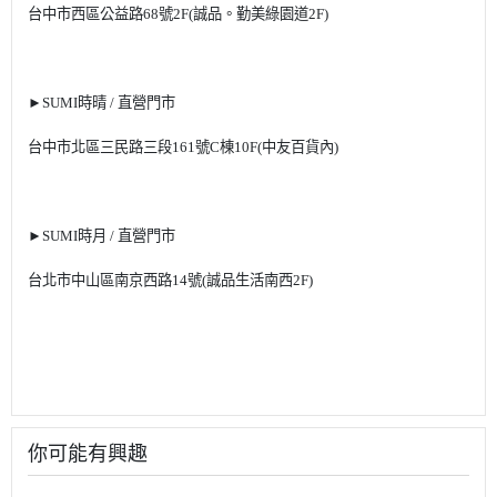
台中市西區公益路
68
號
2F(
誠品。勤美綠園道
2F)
►
SUMI
時晴
/
直營門市
台中市北區三民路三段
161
號
C
棟
10F(
中友百貨內
)
►
SUMI
時月
/
直營門市
台北市中山區南京西路
14
號
(
誠品生活南西
2F)
你可能有興趣