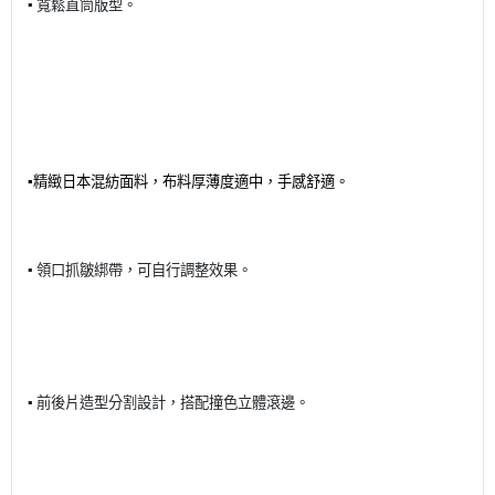
▪️
寬鬆直筒版型。
▪️
精緻日本混紡面料，布料厚薄度適中，手感舒適。
▪️
領口抓皺綁帶，可自行調整效果。
▪️
前後片造型分割設計，搭配撞色立體滾邊。