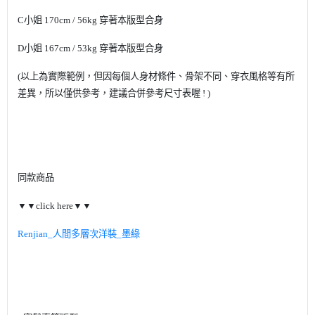
C
小姐
170cm / 56kg
穿著本版型合身
D
小姐
167cm / 53kg
穿著本版型合身
(
以上為實際範例，但因每個人身材條件、骨架不同、穿衣風格等有所
差異，所以僅供參考，建議合併參考尺寸表喔
! )
同款商品
▼▼
click here
▼▼
Renjian_
人間多層次洋裝
_
墨綠