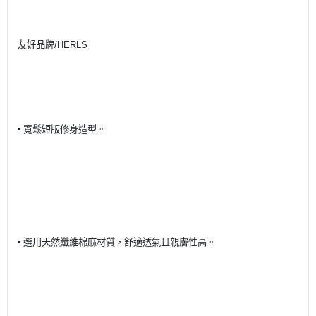
友好品牌/HERLS
▪ 寬鬆短版修身造型。
▪ 選用天然纖維棉麻材質，舒適透氣且親膚性高。