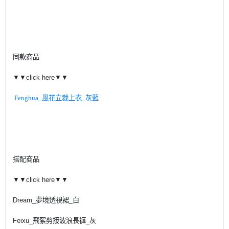
同款商品
▼▼click here▼▼
Fenghua_風花立裁上衣_灰藍
搭配商品
▼▼click here▼▼
Dream_夢境透視裙_白
Feixu_飛絮剪接波浪長褲_灰