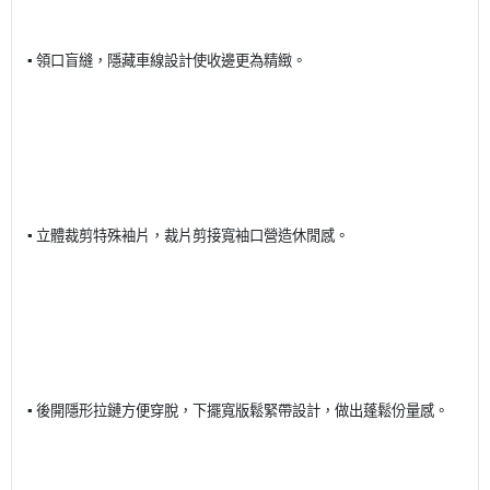
▪ 領口盲縫，隱藏車線設計使收邊更為精緻。
▪ 立體裁剪特殊袖片，裁片剪接寬袖口營造休閒感。
▪ 後開隱形拉鏈方便穿脫，下擺寬版鬆緊帶設計，做出蓬鬆份量感。