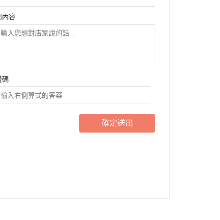
問內容
證碼
確定送出