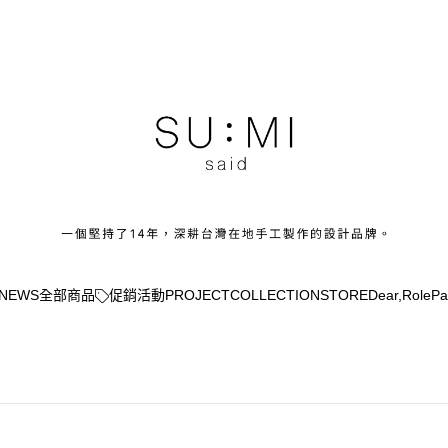
NEWS
全部商品
促銷活動
PROJECT
COLLECTION
STORE
Dear,
Role
Pa