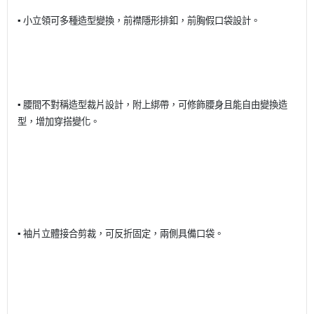
▪️ 小立領可多種造型變換，前襟隱形排釦，前胸假口袋設計。
▪️ 腰間不對稱造型裁片設計，附上綁帶，可修飾腰身且能自由變換造
型，增加穿搭變化。
▪️ 袖片立體接合剪裁，可反折固定，兩側具備口袋。