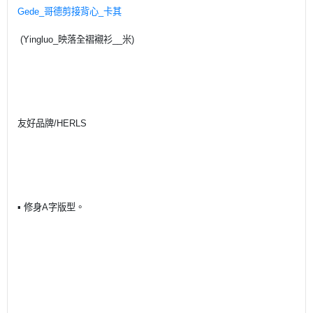
Gede_哥德剪接背心_卡其
(Yingluo_映落全褶襯衫__米)
友好品牌/HERLS
▪ 修身A字版型。