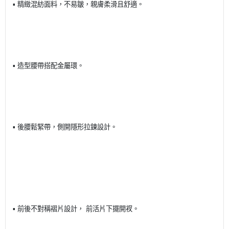
▪ 精緻混紡面料，不易皺，親膚柔滑且舒適。
▪ 造型腰帶搭配金屬環。
▪ 後腰鬆緊帶，側開隱形拉鍊設計。
▪ 前後不對稱褶片設計， 前活片下擺開衩。